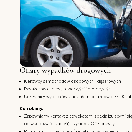
Ofiary wypadków drogowych
Kierowcy samochodów osobowych i ciężarowych
Pasażerowie, piesi, rowerzyści i motocykliści
Uczestnicy wypadków z udziałem pojazdów bez OC lu
Co robimy:
Zapewniamy kontakt z adwokatami specjalizującymi się
odszkodowań i zadośćuczynień z OC sprawcy.
Pomagamy zorganizować rehabilitację i wspieramy w p