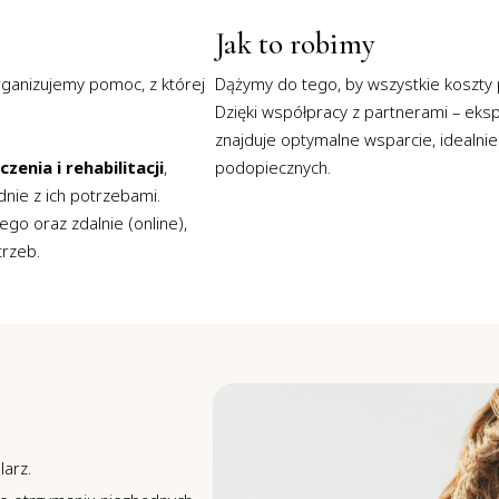
Jak to robimy
rganizujemy pomoc, z której
Dążymy do tego, by wszystkie koszty 
Dzięki współpracy z partnerami – eks
znajduje optymalne wsparcie, idealn
enia i rehabilitacji
,
podopiecznych.
ie z ich potrzebami.
go oraz zdalnie (online),
rzeb.
larz.