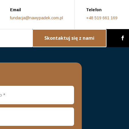
Email
Telefon
fundacja@nawypadek.com.pl
+48 519 661 169
Skontaktuj się z nami