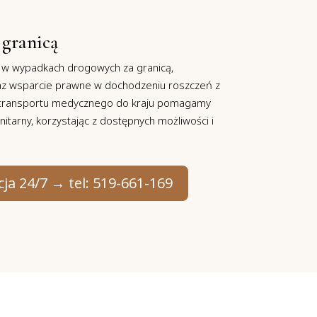
 granicą
wypadkach drogowych za granicą,
raz wsparcie prawne w dochodzeniu roszczeń z
h transportu medycznego do kraju pomagamy
tarny, korzystając z dostępnych możliwości i
ja 24/7 → tel: 519-661-169