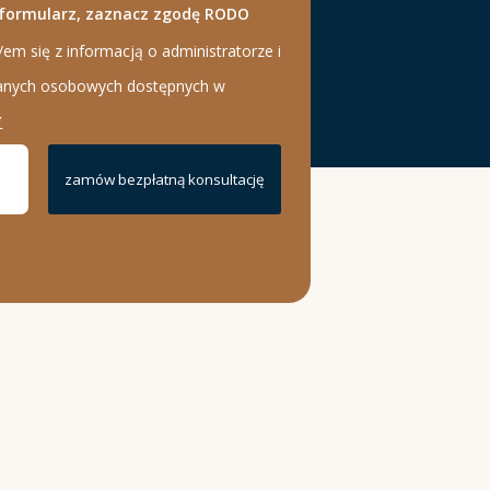
 formularz, zaznacz zgodę RODO
m się z informacją o administratorze i
danych osobowych dostępnych w
*
zamów bezpłatną konsultację