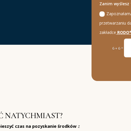
Zanim wyślesz
Zapoznałam/e
przetwarzaniu 
zakładce
RODO
=
6 + 6
Ć NATYCHMIAST?
pieszyć czas na pozyskanie środków
z