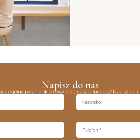
Napisz do nas
sz ogólne pytania skierowane do naszej fundacji? Napisz do n