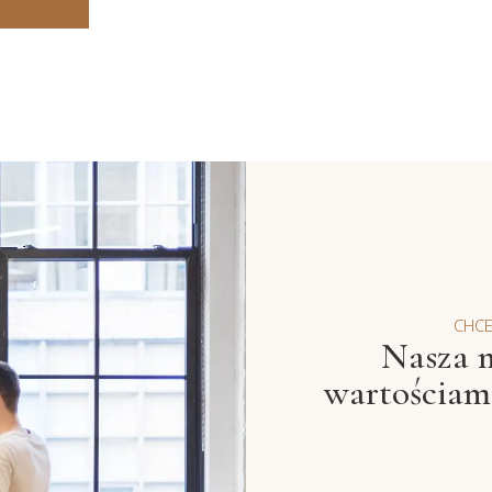
CHC
Nasza m
wartościami