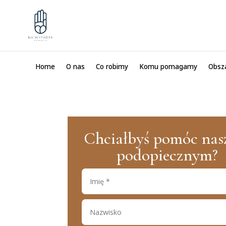
Home
O nas
Co robimy
Komu pomagamy
Obsz
Chciałbyś pomóc na
podopiecznym?