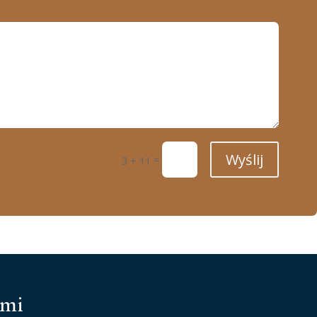
Wyślij
=
3 + 11
ami