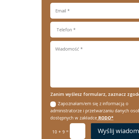
Zanim wyślesz formularz, zaznacz zgo
Zapoznałam/em się z informacją o
administratorze i przetwarzaniu danych os
dostępnych w zakładce
RODO*
Wyślij wiado
=
10 + 9