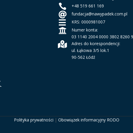

+48 519 661 169

fundacja@nawypadek.com.pl

KRS: 0000981007

Numer konta:
03 1140 2004 0000 3802 8260 

Adres do korespondencji:
ul. Łąkowa 3/5 lok.1
90-562 Łódź
Polityka prywatności
|
Obowiązek informacyjny RODO