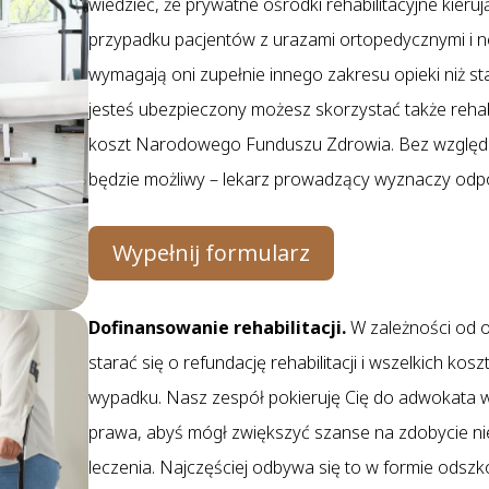
wiedzieć, że prywatne ośrodki rehabilitacyjne kieruj
przypadku pacjentów z urazami ortopedycznymi i n
wymagają oni zupełnie innego zakresu opieki niż 
jesteś ubezpieczony możesz skorzystać także rehabi
koszt Narodowego Funduszu Zdrowia. Bez względu na
będzie możliwy – lekarz prowadzący wyznaczy odpowi
Wypełnij formularz
Dofinansowanie rehabilitacji.
W zależności od 
starać się o refundację rehabilitacji i wszelkich ko
wypadku. Nasz zespół pokieruję Cię do adwokata w
prawa, abyś mógł zwiększyć szanse na zdobycie n
leczenia. Najczęściej odbywa się to w formie odsz