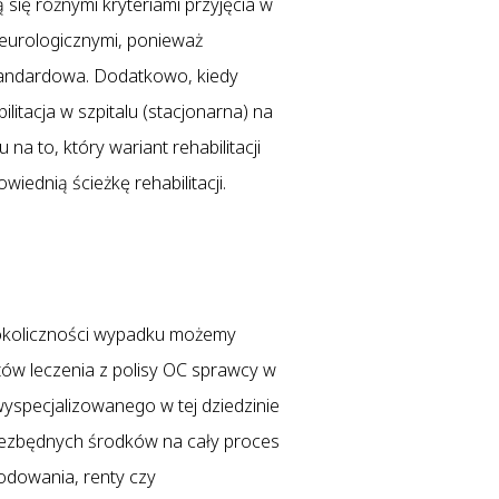
ą się różnymi kryteriami przyjęcia w
eurologicznymi, ponieważ
standardowa. Dodatkowo, kiedy
litacja w szpitalu (stacjonarna) na
 to, który wariant rehabilitacji
ednią ścieżkę rehabilitacji.
okoliczności wypadku możemy
sztów leczenia z polisy OC sprawcy w
yspecjalizowanego w tej dziedzinie
iezbędnych środków na cały proces
kodowania, renty czy