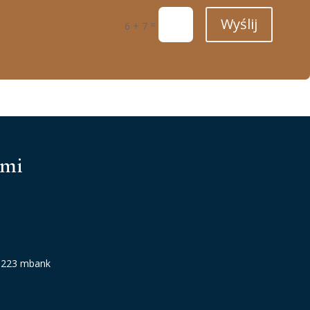
Wyślij
=
6 + 7
ami
9223 mbank