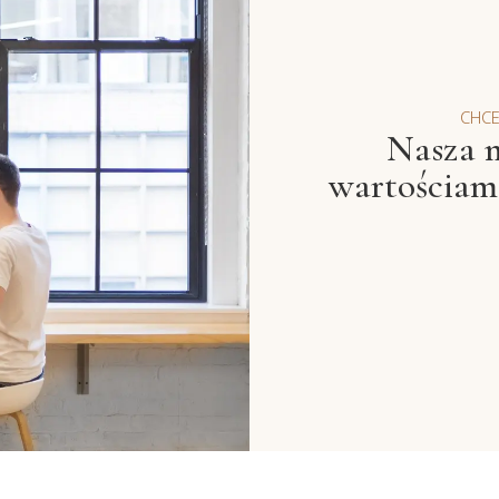
CHC
Nasza m
wartościami