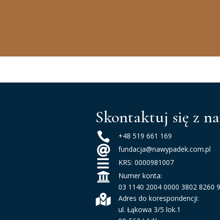
Skontaktuj się z n

+48 519 661 169

fundacja@nawypadek.com.pl

KRS: 0000981007

Numer konta:
03 1140 2004 0000 3802 8260 

Adres do korespondencji:
ul. Łąkowa 3/5 lok.1